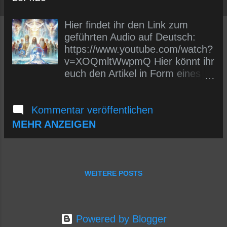
s
Hier findet ihr den Link zum
geführten Audio auf Deutsch:
https://www.youtube.com/watch?
v=XOQmltWwpmQ Hier könnt ihr
euch den Artikel in Form eines
Videos ansehen/anhören:
https://www.youtube.com/watch?
Kommentar veröffentlichen
v=lHFO6EL6JUA&t=6s Zum
Wesak-Vollmond am 12. Mai
MEHR ANZEIGEN
versammeln sich die
aufgestiegenen Wesen in ihren
Lichtkörpern im heiligen Tal
Wesak in Tibet, um den
WEITERE POSTS
Evolutionskurs für die nächsten
100 Jahre für die Menschheit zu
besprechen und festzulegen:
Powered by Blogger
Wesak Das Hundertjährige