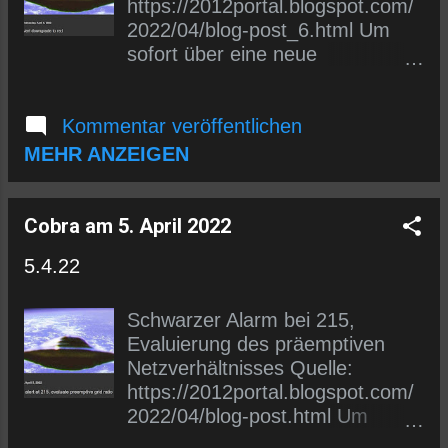
https://2012portal.blogspot.com/
2022/04/blog-post_6.html Um
sofort über eine neue
Übersetzung informiert zu
werden, kannst du dich entweder
Kommentar veröffentlichen
in den E-Mail-Verteiler (siehe
links) eintragen oder uns auf
MEHR ANZEIGEN
Telegram folgen.
https://t.me/wlmmgermancobrap
osts
Cobra am 5. April 2022
5.4.22
Schwarzer Alarm bei 215,
Evaluierung des präemptiven
Netzverhältnisses Quelle:
https://2012portal.blogspot.com/
2022/04/blog-post.html Um
sofort über eine neue