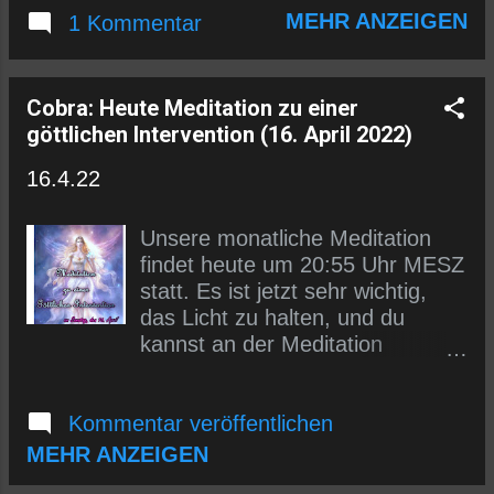
MEHR ANZEIGEN
1 Kommentar
Subquantenanomalien aufgelöst
werden und alles bösartige
Bewusstsein entweder in das
Licht transformiert oder in der
Cobra: Heute Meditation zu einer
Zentralsonne vernichtet wird. Es
göttlichen Intervention (16. April 2022)
mehren sich die Anzeichen, dass
16.4.22
wir uns dem Ende des
kosmischen Zyklus nähern. Der
derzeitige Sonnenzyklus 25 ist
Unsere monatliche Meditation
viel stärker als bisher
findet heute um 20:55 Uhr MESZ
vorhergesagt: Update zum
statt. Es ist jetzt sehr wichtig,
Solarzyklus 25 Update zum
das Licht zu halten, und du
Sonnenzyklus: Die Lücke wird
kannst an der Meditation
größer Der wahre Grund für die
teilnehmen, wenn du dich dazu
stärkere Sonnenaktivität ist die
geführt fühlst. Die Anleitung für
Synchronisation der Sonne mit
Kommentar veröffentlichen
die Meditation zu einer göttlichen
der erhöhten Aktivität des
Intervention findest du hier:
MEHR ANZEIGEN
galaktischen Zentrums auf der
https://german.welovemassmedit