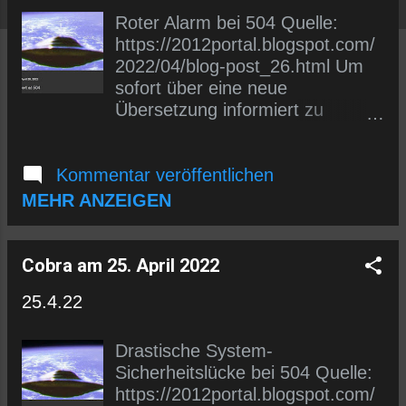
s
Roter Alarm bei 504 Quelle:
https://2012portal.blogspot.com/
2022/04/blog-post_26.html Um
sofort über eine neue
Übersetzung informiert zu
werden, kannst du dich entweder
in den E-Mail-Verteiler (siehe
Kommentar veröffentlichen
links) eintragen oder uns auf
Telegram folgen.
MEHR ANZEIGEN
https://t.me/wlmmgermancobrap
osts
Cobra am 25. April 2022
25.4.22
Drastische System-
Sicherheitslücke bei 504 Quelle:
https://2012portal.blogspot.com/