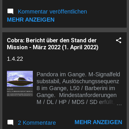
Übersetzung informiert zu
Kommentar veröffentlichen
werden, kannst du dich entweder
in den E-Mail-Verteiler (siehe
MEHR ANZEIGEN
links) eintragen oder uns auf
Telegram folgen.
https://t.me/wlmmgermancobrap
Cobra: Bericht über den Stand der
osts
Mission - März 2022 (1. April 2022)
1.4.22
Pandora im Gange. M-Signalfeld
substabil, Auslöschungssequenz
8 im Gange, L50 / Barberini im
Gange. Mindestanforderungen
M / DL / HP / MDS / SD erfüllt,
VTX-Anforderungen nicht erfüllt.
Quelle:
MEHR ANZEIGEN
2 Kommentare
https://2012portal.blogspot.com/