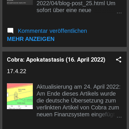
2022/04/blog-post_25.html Um
sofort über eine neue
Übersetzung informiert zu
werden, kannst du dich entweder
Kommentar veröffentlichen
in den E-Mail-Verteiler (siehe
links) eintragen oder uns auf
MEHR ANZEIGEN
Telegram folgen.
https://t.me/wlmmgermancobrap
osts
Cobra: Apokatastasis (16. April 2022)
17.4.22
Aktualisierung am 24. April 2022:
Am Ende dieses Artikels wurde
die deutsche Übersetzung zum
verlinkten Artikel von Cobra zum
neuen Finanzsystem eingefügt.
Apokatastasis ist der Moment, in
dem alle Quanten- und