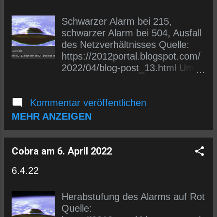
dich entweder in den E-Mail-
Verteiler (siehe links) eintragen
Schwarzer Alarm bei 215,
oder uns auf Telegram folgen.
schwarzer Alarm bei 504, Ausfall
https://t.me/wlmmgermancobrap
des Netzverhältnisses Quelle:
osts
https://2012portal.blogspot.com/
2022/04/blog-post_13.html Um
sofort über eine neue
Übersetzung informiert zu
Kommentar veröffentlichen
werden, kannst du dich entweder
in den E-Mail-Verteiler (siehe
MEHR ANZEIGEN
links) eintragen oder uns auf
Telegram folgen.
https://t.me/wlmmgermancobrap
Cobra am 6. April 2022
osts
6.4.22
Herabstufung des Alarms auf Rot
Quelle: