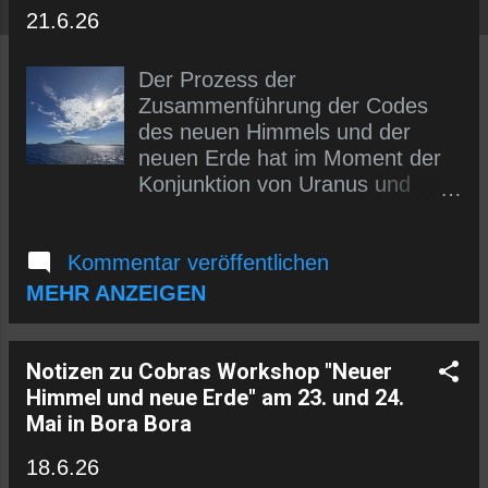
s
21.6.26
Der Prozess der
Zusammenführung der Codes
des neuen Himmels und der
neuen Erde hat im Moment der
Konjunktion von Uranus und
Sedna am 24. Mai begonnen,
wobei der Hauptanker auf Bora
Kommentar veröffentlichen
Bora liegt: Notizen zu Cobras
Workshop "Neuer Himmel und
MEHR ANZEIGEN
neue Erde" am 23. und 24. Mai
in Bora Bora (Dieser Artikel ist
auf Deutsch.) WORKSHOP
Notizen zu Cobras Workshop "Neuer
„NEUER HIMMEL UND NEUE
Himmel und neue Erde" am 23. und 24.
ERDE“ von Cobra WORKSHOP
Mai in Bora Bora
NEUER HIMMEL UND NEUE
18.6.26
ERDE von Cobra Notizen zur