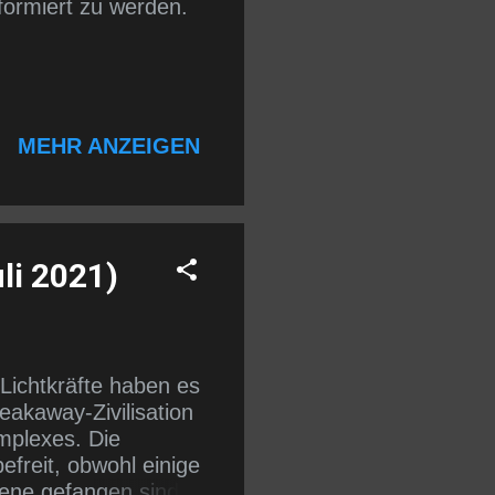
formiert zu werden.
MEHR ANZEIGEN
li 2021)
Lichtkräfte haben es
eakaway-Zivilisation
mplexes. Die
efreit, obwohl einige
bene gefangen sind.