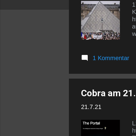
1
K
h
a
w
1 Kommentar
Cobra am 21.
21.7.21
L
h