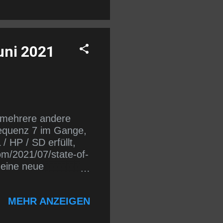
uni 2021
 mehrere andere
Sequenz 7 im Gange,
 HP / SD erfüllt,
om/2021/07/state-of-
 eine neue
ts
MEHR ANZEIGEN