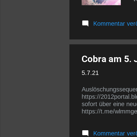
D
g
R
Kommentar verö
M
L
F
G
Cobra am 5. 
u
p
v
5.7.21
Auslöschungssequen
https://2012portal.
sofort über eine ne
https://t.me/wlmmg
Kommentar verö