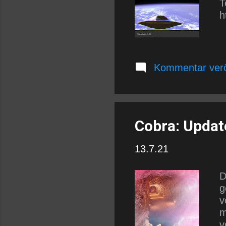
T
h
Kommentar verö
Cobra: Update
13.7.21
D
g
v
m
v