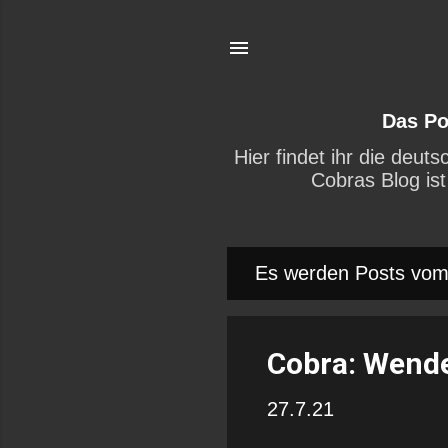
Das Po
Hier findet ihr die deu
Cobras Blog ist
Es werden Posts vom 
P
o
s
Cobra: Wende
t
27.7.21
s