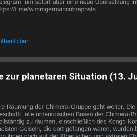
elegram, um sofort über eine neue Übersetzung in
ttps://t.me/wlmmgermancobraposts
ffentlichen
 zur planetaren Situation (13. Ju
ie Räumung der Chimera-Gruppe geht weiter. Die 
eschafft, alle unterirdischen Basen der Chimera-Br
ollständig zu räumen, einschließlich des Kongo-Ko
eisten Geiseln, die dort gefangen waren, wurden b
on ihnen noch auf der ätherischen und astralen E