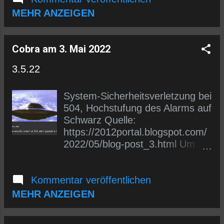
bis "Deutsch" erscheint. Sobald
links) eintragen oder uns auf
MEHR ANZEIGEN
du "Deutsch" angeklickt hast,
Telegram folgen.
erscheinen deutsche Untertitel
https://t.me/wlmmgermancobrap
im Video.
osts
Cobra am 3. Mai 2022
3.5.22
System-Sicherheitsverletzung bei
504, Hochstufung des Alarms auf
Schwarz Quelle:
https://2012portal.blogspot.com/
2022/05/blog-post_3.html Um
sofort über eine neue
Übersetzung informiert zu
Kommentar veröffentlichen
werden, kannst du dich entweder
in den E-Mail-Verteiler (siehe
MEHR ANZEIGEN
links) eintragen oder uns auf
Telegram folgen.