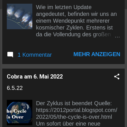
s
Wie im letzten Update
angedeutet, befinden wir uns an
einem Wendepunkt mehrerer
kosmischer Zyklen. Erstens ist
da die Vollendung des großen
kosmischen Zyklus, der über 13
Milliarden Jahre gedauert hat.
MEHR ANZEIGEN
1 Kommentar
Dieses Universum befindet sich
jetzt gerade am Wendepunkt von
der Ausdehnung zur
Zusammenziehung. Das ist ein
Cobra am 6. Mai 2022
einzigartiger Moment, in dem die
6.5.22
Quelle (das Absolute) direkt in
die Schöpfung eingreifen und die
primäre Anomalie und alles damit
Der Zyklus ist beendet Quelle:
verbundene Böse auflösen kann,
https://2012portal.blogspot.com/
und das ist der wahre Grund,
2022/05/the-cycle-is-over.html
warum alle Dunkelheit bald
Um sofort über eine neue