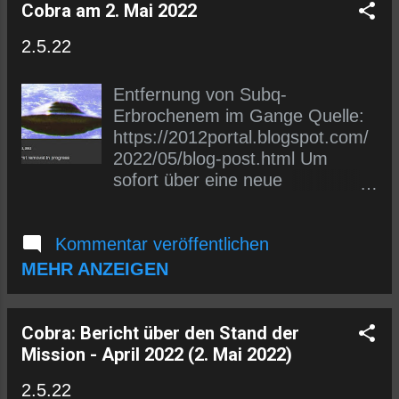
https://t.me/wlmmgermancobrap
Cobra am 2. Mai 2022
osts
2.5.22
Entfernung von Subq-
Erbrochenem im Gange Quelle:
https://2012portal.blogspot.com/
2022/05/blog-post.html Um
sofort über eine neue
Übersetzung informiert zu
werden, kannst du dich entweder
Kommentar veröffentlichen
in den E-Mail-Verteiler (siehe
links) eintragen oder uns auf
MEHR ANZEIGEN
Telegram folgen.
https://t.me/wlmmgermancobrap
osts
Cobra: Bericht über den Stand der
Mission - April 2022 (2. Mai 2022)
2.5.22