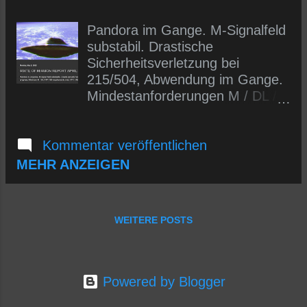
Pandora im Gange. M-Signalfeld
substabil. Drastische
Sicherheitsverletzung bei
215/504, Abwendung im Gange.
Mindestanforderungen M / DL /
HP / SD erfüllt, VTX / MDS-
Anforderungen nicht erfüllt.
Kommentar veröffentlichen
Quelle:
https://2012portal.blogspot.com/
MEHR ANZEIGEN
2022/05/state-of-mission-report-
april-2022.html#comment-form
Um sofort über eine neue
WEITERE POSTS
Übersetzung informiert zu
werden, kannst du dich entweder
in den E-Mail-Verteiler (siehe
links) eintragen oder uns auf
Powered by Blogger
Telegram folgen.